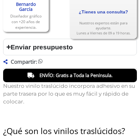
Bernardo
García
¿Tienes una consulta?
Diseñador gráfico
con +20 años de
Nuestros expertos están para
experiencia.
ayudarte.
Lunes a Viernes de 09 a 19 horas.
Enviar presupuesto
Compartir:
ENVÍO: Gratis a Toda la Península.
Nuestro vinilo traslúcido incorpora adhesivo en su
parte trasera por lo que es muy fácil y rápido de
colocar.
¿Qué son los vinilos traslúcidos?