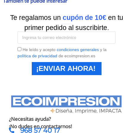
También te puede interesar
Te regalamos un
cupón de 10€
en tu
Suscríbete a nuestra
Newsletter
y recibe todas las ofertas y novedades.
primer pedido al suscribirte.
He leído y acepto
condiciones generales
y la
política de privacidad
de ecoimpresion.es
¡ENVIAR AHORA!
¿Necesitas ayuda?
¡No dudes en contactarnos!
968 57 40 17