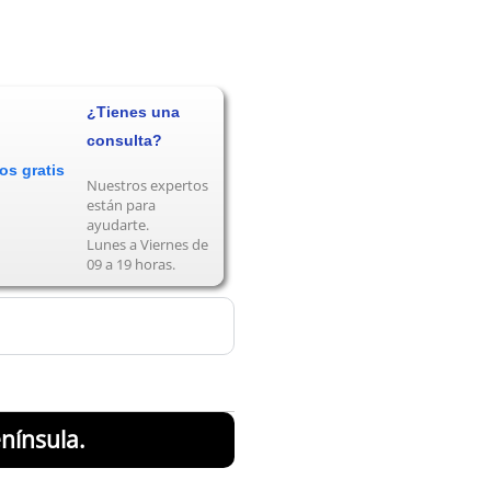
¿Tienes una
consulta?
Nuestros expertos
están para
ayudarte.
Lunes a Viernes de
09 a 19 horas.
nínsula.