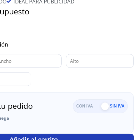
DO
IDEAL PARA PUBLICIDAD
supuesto
e
sión
tu pedido
CON IVA
SIN IVA
trega
Añadir al carrito