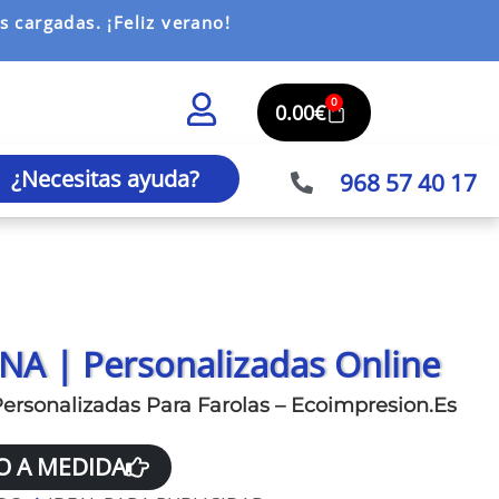
 cargadas. ¡Feliz verano!
0
0.00
€
¿Necesitas ayuda?
968 57 40 17
NA | Personalizadas Online
ersonalizadas Para Farolas – Ecoimpresion.Es
O A MEDIDA