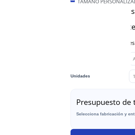
TAMAÑO PERSONALIZA
Datos para el pre
Material y variant
Características de impre
Medidas (en cm)
Unidades
Presupuesto de 
Selecciona fabricación y en