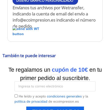
DISEÑO GRÁFICO PERSONALIZADO
Envíanos tus archivos por Wetransfer,
indicando la cuenta de email del envío a
info@ecoimpresion.es
indicando el número
de pedido.
También te puede interesar
Te regalamos un
cupón de 10€
en tu
Suscríbete a nuestra
Newsletter
y recibe todas las ofertas y novedades.
primer pedido al suscribirte.
He leído y acepto
condiciones generales
y la
política de privacidad
de ecoimpresion.es