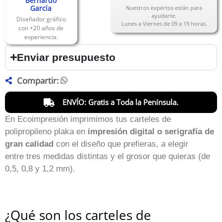
Bernardo
García
Nuestros expertos están para
ayudarte.
Diseñador gráfico
Lunes a Viernes de 09 a 19 horas.
con +20 años de
experiencia.
Enviar presupuesto
Compartir:
ENVÍO: Gratis a Toda la Península.
En Ecoimpresión imprimimos tus carteles de
polipropileno plaka en
impresión digital o serigrafía de
gran calidad
con el diseño que prefieras, a elegir
entre tres medidas distintas y el grosor que quieras (de
0,5, 0,8 y 1,2 mm).
¿Qué son los carteles de