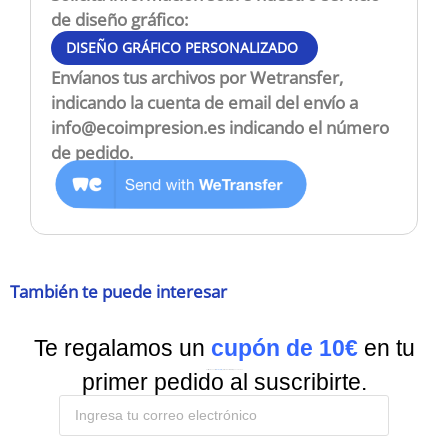
de diseño gráfico:
DISEÑO GRÁFICO PERSONALIZADO
Envíanos tus archivos por Wetransfer,
indicando la cuenta de email del envío a
info@ecoimpresion.es
indicando el número
de pedido.
También te puede interesar
Te regalamos un
cupón de 10€
en tu
Suscríbete a nuestra
Newsletter
y recibe todas las ofertas y novedades.
primer pedido al suscribirte.