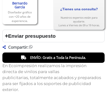
Bernardo
García
¿Tienes una consulta?
Diseñador gráfico
con +20 años de
Nuestros expertos están para
experiencia.
ayudarte.
Lunes a Viernes de 09 a 19 horas.
Enviar presupuesto
Compartir:
ENVÍO: Gratis a Toda la Península.
En Ecoimpresión realizamos la impresión
directa de vinilos para vallas
publicitarias, totalmente acabados y preparados
para ser fijados a los soportes de publicidad
exterior.