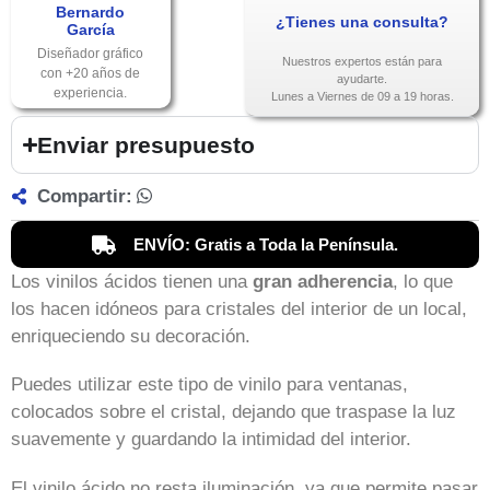
Bernardo
¿Tienes una consulta?
García
Diseñador gráfico
Nuestros expertos están para
con +20 años de
ayudarte.
experiencia.
Lunes a Viernes de 09 a 19 horas.
Enviar presupuesto
Compartir:
ENVÍO: Gratis a Toda la Península.
Los vinilos ácidos tienen una
gran adherencia
, lo que
los hacen idóneos para cristales del interior de un local,
enriqueciendo su decoración.
Puedes utilizar este tipo de vinilo para ventanas,
colocados sobre el cristal, dejando que traspase la luz
suavemente y guardando la intimidad del interior.
El vinilo ácido no resta iluminación, ya que permite pasar