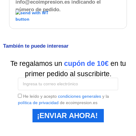
info@ecoimpresion.es
indicando el
número de pedido.
También te puede interesar
Te regalamos un
cupón de 10€
en tu
Suscríbete a nuestra
Newsletter
y recibe todas las ofertas y novedades.
primer pedido al suscribirte.
He leído y acepto
condiciones generales
y la
política de privacidad
de ecoimpresion.es
¡ENVIAR AHORA!