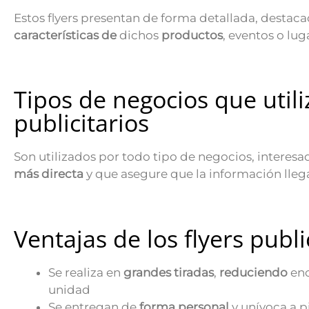
Estos flyers presentan de forma detallada, destacad
características de
dichos
productos
, eventos o lug
Tipos de negocios que utili
publicitarios
Son utilizados por todo tipo de negocios, interes
más directa
y que asegure que la información llega 
Ventajas de los flyers publi
Se realiza en
grandes tiradas
,
reduciendo
en
unidad
Se entregan de
forma personal
y unívoca a p