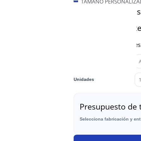
TAMAÑO PERSONALIZA
Datos para el pre
Material y variant
Características de impre
Medidas (en cm)
Unidades
Presupuesto de 
Selecciona fabricación y en