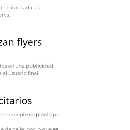
a e ilustrada las
ares.
zan flyers
ados en una
publicidad
al usuario final.
citarios
ormemente
su precio
por
ie de calle, por lo que
se