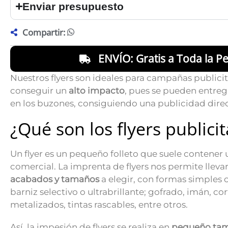
Enviar presupuesto
Compartir:
ENVÍO: Gratis a Toda la Pe
Nuestros flyers son ideales para campañas publici
conseguir un
alto impacto
, pues se pueden entreg
en los buzones, consiguiendo una publicidad dire
¿Qué son los flyers publicit
Un flyer es un pequeño folleto que suele contener
comercial. La imprenta de flyers nos permite lleva
acabados y tamaños
a elegir, con formas simples 
barniz selectivo o ultrabrillante; gofrado, imán, cor
metalizados, tintas rascables, entre otros.
Así, la impesión de flyers se realiza en
pequeño ta