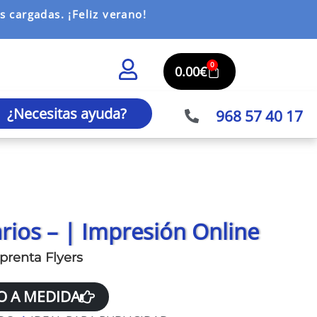
 cargadas. ¡Feliz verano!
0
0.00
€
¿Necesitas ayuda?
968 57 40 17
arios – | Impresión Online
mprenta Flyers
O A MEDIDA