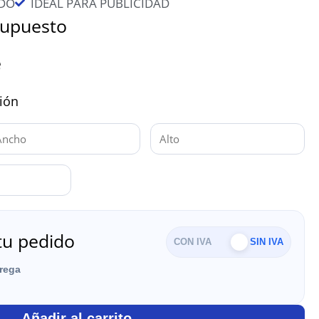
DO
IDEAL PARA PUBLICIDAD
supuesto
e
sión
tu pedido
CON IVA
SIN IVA
trega
Añadir al carrito