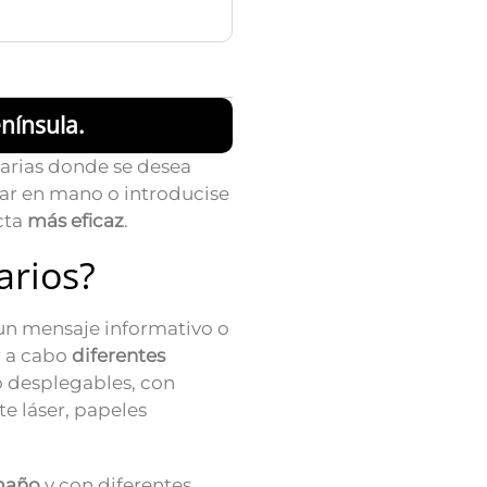
nínsula.
tarias donde se desea
ar en mano o introducise
cta
más eficaz
.
arios?
 un mensaje informativo o
r a cabo
diferentes
o desplegables, con
te láser, papeles
maño
y con diferentes