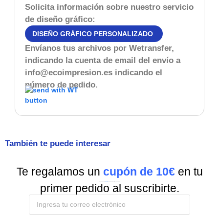
Solicita información sobre nuestro servicio
de diseño gráfico:
DISEÑO GRÁFICO PERSONALIZADO
Envíanos tus archivos por Wetransfer,
indicando la cuenta de email del envío a
info@ecoimpresion.es
indicando el
número de pedido.
También te puede interesar
Te regalamos un
cupón de 10€
en tu
Suscríbete a nuestra
Newsletter
y recibe todas las ofertas y novedades.
primer pedido al suscribirte.