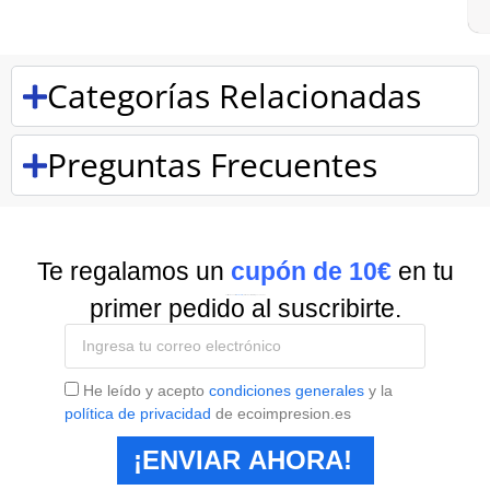
Categorías Relacionadas
Preguntas Frecuentes
Te regalamos un
cupón de 10€
en tu
Suscríbete a nuestra
Newsletter
y recibe todas las ofertas y novedades.
primer pedido al suscribirte.
He leído y acepto
condiciones generales
y la
política de privacidad
de ecoimpresion.es
¡ENVIAR AHORA!