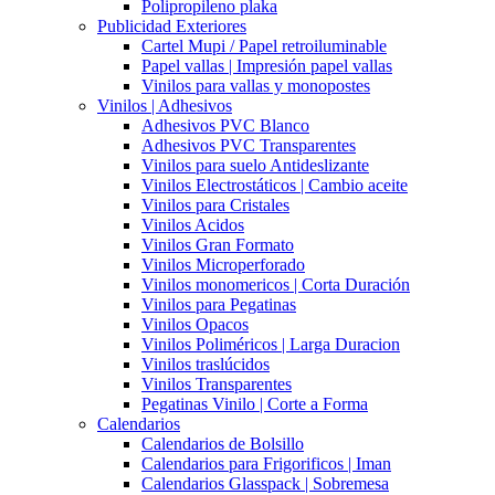
Polipropileno plaka
Publicidad Exteriores
Cartel Mupi / Papel retroiluminable
Papel vallas | Impresión papel vallas
Vinilos para vallas y monopostes
Vinilos | Adhesivos
Adhesivos PVC Blanco
Adhesivos PVC Transparentes
Vinilos para suelo Antideslizante
Vinilos Electrostáticos | Cambio aceite
Vinilos para Cristales
Vinilos Acidos
Vinilos Gran Formato
Vinilos Microperforado
Vinilos monomericos | Corta Duración
Vinilos para Pegatinas
Vinilos Opacos
Vinilos Poliméricos | Larga Duracion
Vinilos traslúcidos
Vinilos Transparentes
Pegatinas Vinilo | Corte a Forma
Calendarios
Calendarios de Bolsillo
Calendarios para Frigorificos | Iman
Calendarios Glasspack | Sobremesa