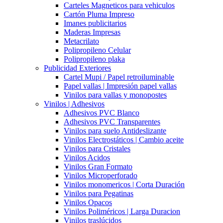
Carteles Magneticos para vehiculos
Cartón Pluma Impreso
Imanes publicitarios
Maderas Impresas
Metacrilato
Polipropileno Celular
Polipropileno plaka
Publicidad Exteriores
Cartel Mupi / Papel retroiluminable
Papel vallas | Impresión papel vallas
Vinilos para vallas y monopostes
Vinilos | Adhesivos
Adhesivos PVC Blanco
Adhesivos PVC Transparentes
Vinilos para suelo Antideslizante
Vinilos Electrostáticos | Cambio aceite
Vinilos para Cristales
Vinilos Acidos
Vinilos Gran Formato
Vinilos Microperforado
Vinilos monomericos | Corta Duración
Vinilos para Pegatinas
Vinilos Opacos
Vinilos Poliméricos | Larga Duracion
Vinilos traslúcidos