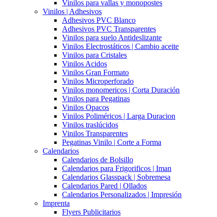
Vinilos para vallas y monopostes
Vinilos | Adhesivos
Adhesivos PVC Blanco
Adhesivos PVC Transparentes
Vinilos para suelo Antideslizante
Vinilos Electrostáticos | Cambio aceite
Vinilos para Cristales
Vinilos Acidos
Vinilos Gran Formato
Vinilos Microperforado
Vinilos monomericos | Corta Duración
Vinilos para Pegatinas
Vinilos Opacos
Vinilos Poliméricos | Larga Duracion
Vinilos traslúcidos
Vinilos Transparentes
Pegatinas Vinilo | Corte a Forma
Calendarios
Calendarios de Bolsillo
Calendarios para Frigorificos | Iman
Calendarios Glasspack | Sobremesa
Calendarios Pared | Ollados
Calendarios Personalizados | Impresión
Imprenta
Flyers Publicitarios