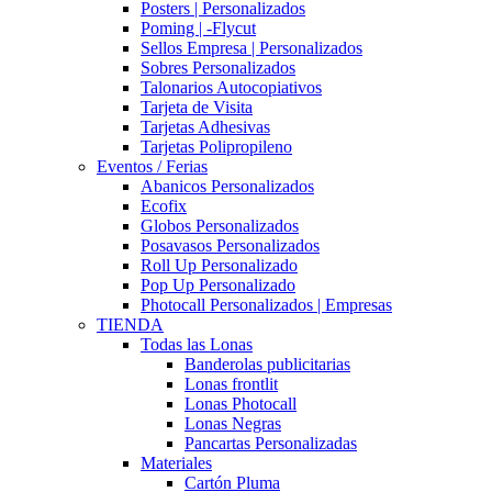
Posters | Personalizados
Poming | -Flycut
Sellos Empresa | Personalizados
Sobres Personalizados
Talonarios Autocopiativos
Tarjeta de Visita
Tarjetas Adhesivas
Tarjetas Polipropileno
Eventos / Ferias
Abanicos Personalizados
Ecofix
Globos Personalizados
Posavasos Personalizados
Roll Up Personalizado
Pop Up Personalizado
Photocall Personalizados | Empresas
TIENDA
Todas las Lonas
Banderolas publicitarias
Lonas frontlit
Lonas Photocall
Lonas Negras
Pancartas Personalizadas
Materiales
Cartón Pluma