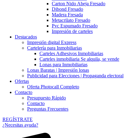
Carton Nido Abeja Fresado
Dibond Fresado
Madera Fresada
Metacrilato Fresado
Pvc Espumado Fresado
Impresión de carteles
Destacados
Impresión digital Express
Cartelería para Inmobiliarias
Carteles Adhesivos Inmobiliarias
Carteles inmobiliaria Se alquila, se vende
Lonas para Inmobiliarias
Lonas Baratas | Impresión lonas
Publicidad para Elecciones | Propaganda electoral
Ofertas
Oferta Photocall Completo
Contacto
Presupuesto Rápido
Contacto
Preguntas Frecuentes
REGÍSTRATE
¿Necesitas ayuda?