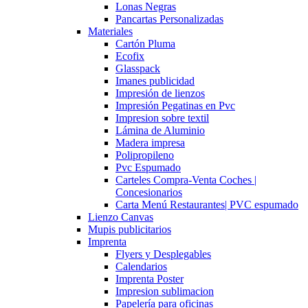
Lonas Negras
Pancartas Personalizadas
Materiales
Cartón Pluma
Ecofix
Glasspack
Imanes publicidad
Impresión de lienzos
Impresión Pegatinas en Pvc
Impresion sobre textil
Lámina de Aluminio
Madera impresa
Polipropileno
Pvc Espumado
Carteles Compra-Venta Coches |
Concesionarios
Carta Menú Restaurantes| PVC espumado
Lienzo Canvas
Mupis publicitarios
Imprenta
Flyers y Desplegables
Calendarios
Imprenta Poster
Impresion sublimacion
Papelería para oficinas