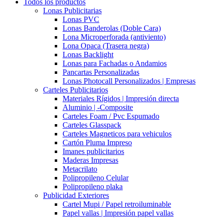
Todos los productos
Lonas Publicitarias
Lonas PVC
Lonas Banderolas (Doble Cara)
Lona Microperforada (antiviento)
Lona Opaca (Trasera negra)
Lonas Backlight
Lonas para Fachadas o Andamios
Pancartas Personalizadas
Lonas Photocall Personalizados | Empresas
Carteles Publicitarios
Materiales Rígidos | Impresión directa
Aluminio | -Composite
Carteles Foam / Pvc Espumado
Carteles Glasspack
Carteles Magneticos para vehiculos
Cartón Pluma Impreso
Imanes publicitarios
Maderas Impresas
Metacrilato
Polipropileno Celular
Polipropileno plaka
Publicidad Exteriores
Cartel Mupi / Papel retroiluminable
Papel vallas | Impresión papel vallas