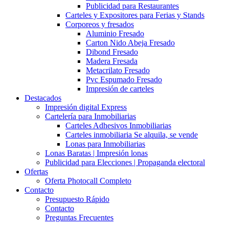
Publicidad para Restaurantes
Carteles y Expositores para Ferias y Stands
Corporeos y fresados
Aluminio Fresado
Carton Nido Abeja Fresado
Dibond Fresado
Madera Fresada
Metacrilato Fresado
Pvc Espumado Fresado
Impresión de carteles
Destacados
Impresión digital Express
Cartelería para Inmobiliarias
Carteles Adhesivos Inmobiliarias
Carteles inmobiliaria Se alquila, se vende
Lonas para Inmobiliarias
Lonas Baratas | Impresión lonas
Publicidad para Elecciones | Propaganda electoral
Ofertas
Oferta Photocall Completo
Contacto
Presupuesto Rápido
Contacto
Preguntas Frecuentes