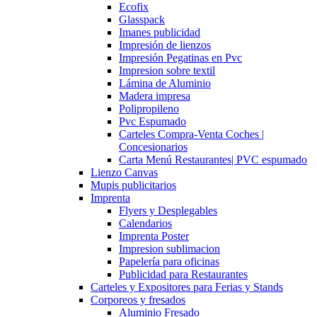
Ecofix
Glasspack
Imanes publicidad
Impresión de lienzos
Impresión Pegatinas en Pvc
Impresion sobre textil
Lámina de Aluminio
Madera impresa
Polipropileno
Pvc Espumado
Carteles Compra-Venta Coches |
Concesionarios
Carta Menú Restaurantes| PVC espumado
Lienzo Canvas
Mupis publicitarios
Imprenta
Flyers y Desplegables
Calendarios
Imprenta Poster
Impresion sublimacion
Papelería para oficinas
Publicidad para Restaurantes
Carteles y Expositores para Ferias y Stands
Corporeos y fresados
Aluminio Fresado