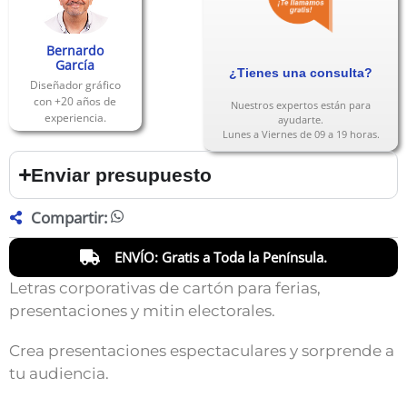
Bernardo
García
¿Tienes una consulta?
Diseñador gráfico
con +20 años de
Nuestros expertos están para
experiencia.
ayudarte.
Lunes a Viernes de 09 a 19 horas.
Enviar presupuesto
Compartir:
ENVÍO: Gratis a Toda la Península.
Letras corporativas de cartón para ferias,
presentaciones y mitin electorales.
Crea presentaciones espectaculares y sorprende a
tu audiencia.