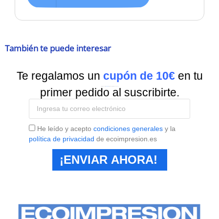
También te puede interesar
Te regalamos un
cupón de 10€
en tu
Suscríbete a nuestra
Newsletter
y recibe todas las ofertas y novedades.
primer pedido al suscribirte.
He leído y acepto
condiciones generales
y la
política de privacidad
de ecoimpresion.es
¡ENVIAR AHORA!