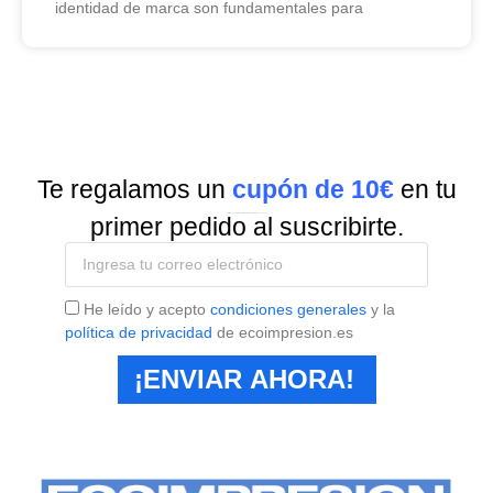
identidad de marca son fundamentales para
Te regalamos un
cupón de 10€
en tu
Suscríbete a nuestra
Newsletter
y recibe todas las ofertas y novedades.
primer pedido al suscribirte.
He leído y acepto
condiciones generales
y la
política de privacidad
de ecoimpresion.es
¡ENVIAR AHORA!