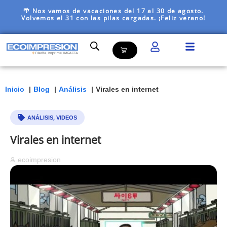
🌴 Nos vamos de vacaciones del 17 al 30 de agosto.
Volvemos el 31 con las pilas cargadas. ¡Feliz verano!
Inicio
Blog
Análisis
Virales en internet
,
ANÁLISIS
VIDEOS
Virales en internet
ecoimpresion