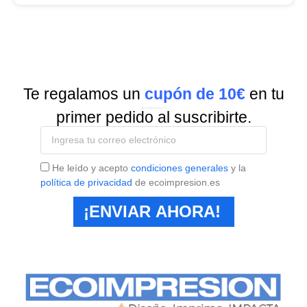
Te regalamos un
cupón de 10€
en tu
Suscríbete a nuestra
Newsletter
y recibe todas las ofertas y novedades.
primer pedido al suscribirte.
He leído y acepto
condiciones generales
y la
política de privacidad
de ecoimpresion.es
¡ENVIAR AHORA!