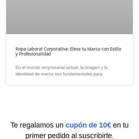
Te regalamos un
cupón de 10€
en tu
Suscríbete a nuestra
Newsletter
y recibe todas las ofertas y novedades.
primer pedido al suscribirte.
He leído y acepto
condiciones generales
y la
política de privacidad
de ecoimpresion.es
¡ENVIAR AHORA!