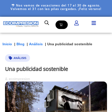
🌴 Nos vamos de vacaciones del 17 al 30 de agosto.
Volvemos el 31 con las pilas cargadas. ¡Feliz verano!
Inicio
Blog
Análisis
Una publicidad sostenible
ANÁLISIS
Una publicidad sostenible
ecoimpresion