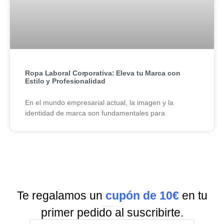
Ropa Laboral Corporativa: Eleva tu Marca con
Estilo y Profesionalidad
En el mundo empresarial actual, la imagen y la
identidad de marca son fundamentales para
Te regalamos un
cupón de 10€
en tu
Suscríbete a nuestra
Newsletter
y recibe todas las ofertas y novedades.
primer pedido al suscribirte.