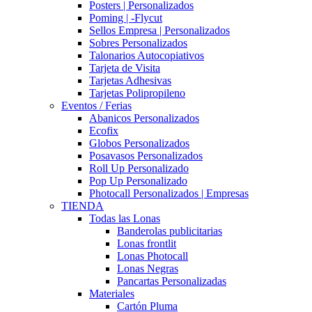
Posters | Personalizados
Poming | -Flycut
Sellos Empresa | Personalizados
Sobres Personalizados
Talonarios Autocopiativos
Tarjeta de Visita
Tarjetas Adhesivas
Tarjetas Polipropileno
Eventos / Ferias
Abanicos Personalizados
Ecofix
Globos Personalizados
Posavasos Personalizados
Roll Up Personalizado
Pop Up Personalizado
Photocall Personalizados | Empresas
TIENDA
Todas las Lonas
Banderolas publicitarias
Lonas frontlit
Lonas Photocall
Lonas Negras
Pancartas Personalizadas
Materiales
Cartón Pluma