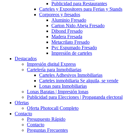
Publicidad para Restaurantes
Carteles y Expositores para Ferias y Stands
Corporeos y fresados
Aluminio Fresado
Carton Nido Abeja Fresado
Dibond Fresado
Madera Fresada
Metacrilato Fresado
Pvc Espumado Fresado
Impresión de carteles
Destacados
Impresión digital Express
Cartelería para Inmobiliarias
Carteles Adhesivos Inmobiliarias
Carteles inmobiliaria Se alquila, se vende
Lonas para Inmobiliarias
Lonas Baratas | Impresión lonas
Publicidad para Elecciones | Propaganda electoral
Ofertas
Oferta Photocall Completo
Contacto
Presupuesto Rápido
Contacto
Preguntas Frecuentes