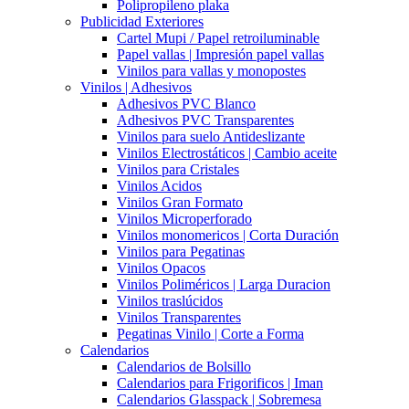
Polipropileno plaka
Publicidad Exteriores
Cartel Mupi / Papel retroiluminable
Papel vallas | Impresión papel vallas
Vinilos para vallas y monopostes
Vinilos | Adhesivos
Adhesivos PVC Blanco
Adhesivos PVC Transparentes
Vinilos para suelo Antideslizante
Vinilos Electrostáticos | Cambio aceite
Vinilos para Cristales
Vinilos Acidos
Vinilos Gran Formato
Vinilos Microperforado
Vinilos monomericos | Corta Duración
Vinilos para Pegatinas
Vinilos Opacos
Vinilos Poliméricos | Larga Duracion
Vinilos traslúcidos
Vinilos Transparentes
Pegatinas Vinilo | Corte a Forma
Calendarios
Calendarios de Bolsillo
Calendarios para Frigorificos | Iman
Calendarios Glasspack | Sobremesa