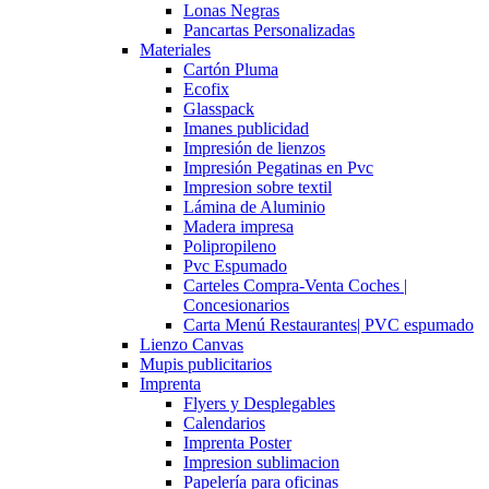
Lonas Negras
Pancartas Personalizadas
Materiales
Cartón Pluma
Ecofix
Glasspack
Imanes publicidad
Impresión de lienzos
Impresión Pegatinas en Pvc
Impresion sobre textil
Lámina de Aluminio
Madera impresa
Polipropileno
Pvc Espumado
Carteles Compra-Venta Coches |
Concesionarios
Carta Menú Restaurantes| PVC espumado
Lienzo Canvas
Mupis publicitarios
Imprenta
Flyers y Desplegables
Calendarios
Imprenta Poster
Impresion sublimacion
Papelería para oficinas