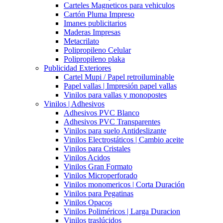
Carteles Magneticos para vehiculos
Cartón Pluma Impreso
Imanes publicitarios
Maderas Impresas
Metacrilato
Polipropileno Celular
Polipropileno plaka
Publicidad Exteriores
Cartel Mupi / Papel retroiluminable
Papel vallas | Impresión papel vallas
Vinilos para vallas y monopostes
Vinilos | Adhesivos
Adhesivos PVC Blanco
Adhesivos PVC Transparentes
Vinilos para suelo Antideslizante
Vinilos Electrostáticos | Cambio aceite
Vinilos para Cristales
Vinilos Acidos
Vinilos Gran Formato
Vinilos Microperforado
Vinilos monomericos | Corta Duración
Vinilos para Pegatinas
Vinilos Opacos
Vinilos Poliméricos | Larga Duracion
Vinilos traslúcidos