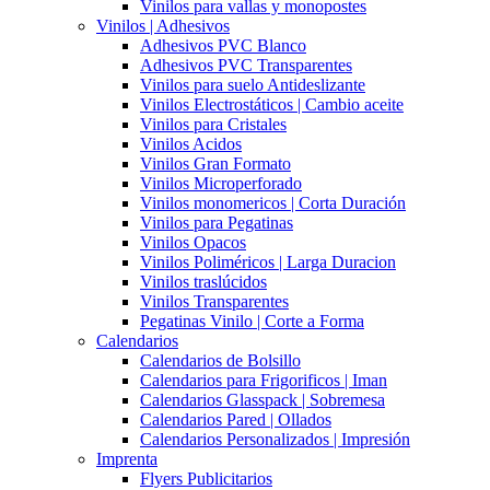
Vinilos para vallas y monopostes
Vinilos | Adhesivos
Adhesivos PVC Blanco
Adhesivos PVC Transparentes
Vinilos para suelo Antideslizante
Vinilos Electrostáticos | Cambio aceite
Vinilos para Cristales
Vinilos Acidos
Vinilos Gran Formato
Vinilos Microperforado
Vinilos monomericos | Corta Duración
Vinilos para Pegatinas
Vinilos Opacos
Vinilos Poliméricos | Larga Duracion
Vinilos traslúcidos
Vinilos Transparentes
Pegatinas Vinilo | Corte a Forma
Calendarios
Calendarios de Bolsillo
Calendarios para Frigorificos | Iman
Calendarios Glasspack | Sobremesa
Calendarios Pared | Ollados
Calendarios Personalizados | Impresión
Imprenta
Flyers Publicitarios