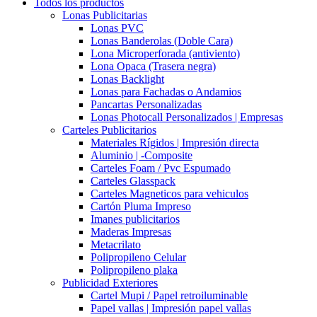
Todos los productos
Lonas Publicitarias
Lonas PVC
Lonas Banderolas (Doble Cara)
Lona Microperforada (antiviento)
Lona Opaca (Trasera negra)
Lonas Backlight
Lonas para Fachadas o Andamios
Pancartas Personalizadas
Lonas Photocall Personalizados | Empresas
Carteles Publicitarios
Materiales Rígidos | Impresión directa
Aluminio | -Composite
Carteles Foam / Pvc Espumado
Carteles Glasspack
Carteles Magneticos para vehiculos
Cartón Pluma Impreso
Imanes publicitarios
Maderas Impresas
Metacrilato
Polipropileno Celular
Polipropileno plaka
Publicidad Exteriores
Cartel Mupi / Papel retroiluminable
Papel vallas | Impresión papel vallas