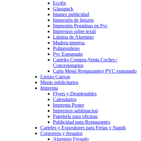
Ecofix
Glasspack
Imanes publicidad
Impresión de lienzos
Impresión Pegatinas en Pvc
Impresion sobre textil
Lámina de Aluminio
Madera impresa
Polipropileno
Pvc Espumado
Carteles Compra-Venta Coches |
Concesionarios
Carta Menú Restaurantes| PVC espumado
Lienzo Canvas
Mupis publicitarios
Imprenta
Flyers y Desplegables
Calendarios
Imprenta Poster
Impresion sublimacion
Papelería para oficinas
Publicidad para Restaurantes
Carteles y Expositores para Ferias y Stands
Corporeos y fresados
Aluminio Fresado