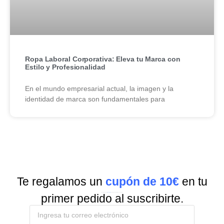
Ropa Laboral Corporativa: Eleva tu Marca con
Estilo y Profesionalidad
En el mundo empresarial actual, la imagen y la
identidad de marca son fundamentales para
Te regalamos un
cupón de 10€
en tu
Suscríbete a nuestra
Newsletter
y recibe todas las ofertas y novedades.
primer pedido al suscribirte.