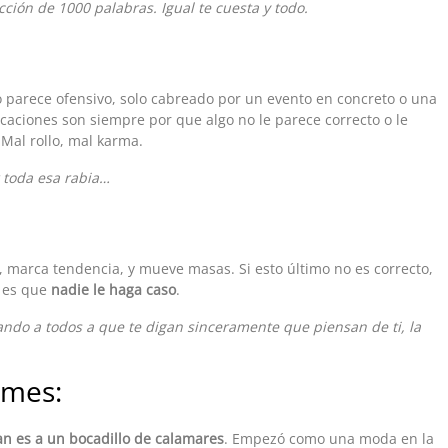
ción de 1000 palabras. Igual te cuesta y todo.
no parece ofensivo, solo cabreado por un evento en concreto o una
icaciones son siempre por que algo no le parece correcto o le
 Mal rollo, mal karma.
r toda esa rabia…
na, marca tendencia, y mueve masas. Si esto último no es correcto,
e es que
nadie le haga caso
.
ando a todos a que te digan sinceramente que piensan de ti, la
omes:
an es a un bocadillo de calamares
. Empezó como una moda en la