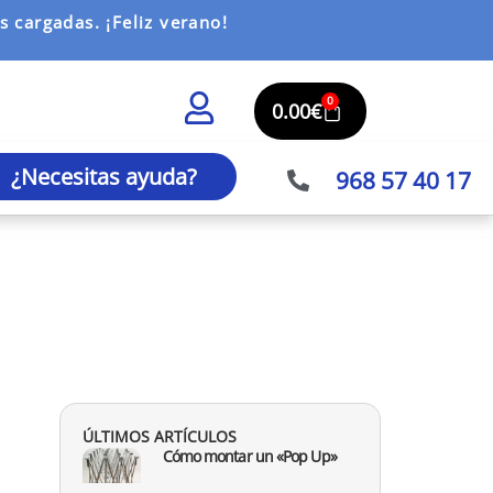
 cargadas. ¡Feliz verano!
0
0.00
€
¿Necesitas ayuda?
968 57 40 17
ÚLTIMOS ARTÍCULOS
Cómo montar un «Pop Up»