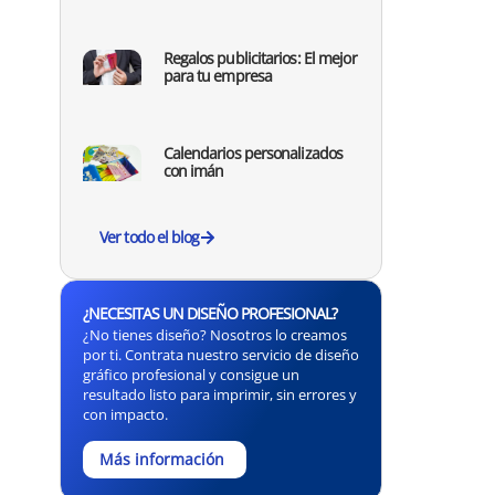
Regalos publicitarios: El mejor
para tu empresa
Calendarios personalizados
con imán
Ver todo el blog
¿NECESITAS UN DISEÑO PROFESIONAL?
¿No tienes diseño? Nosotros lo creamos
por ti. Contrata nuestro servicio de diseño
gráfico profesional y consigue un
resultado listo para imprimir, sin errores y
con impacto.
Más información