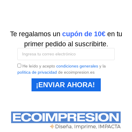
Te regalamos un
cupón de 10€
en tu
Suscríbete a nuestra
Newsletter
y recibe todas las ofertas y novedades.
primer pedido al suscribirte.
He leído y acepto
condiciones generales
y la
política de privacidad
de ecoimpresion.es
¡ENVIAR AHORA!