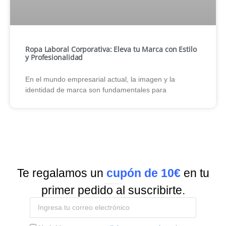
Ropa Laboral Corporativa: Eleva tu Marca con Estilo
y Profesionalidad
En el mundo empresarial actual, la imagen y la
identidad de marca son fundamentales para
Te regalamos un
cupón de 10€
en tu
Suscríbete a nuestra
Newsletter
y recibe todas las ofertas y novedades.
primer pedido al suscribirte.