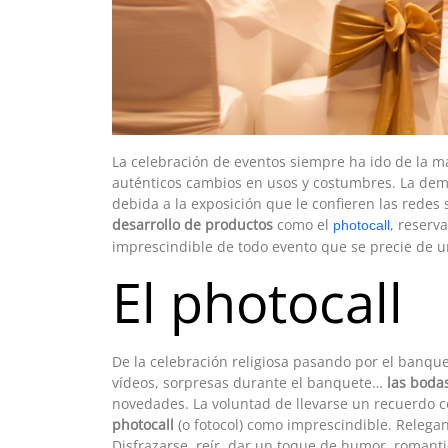
La celebración de eventos siempre ha ido de la 
auténticos cambios en usos y costumbres. La demo
debida a la exposición que le confieren las redes
desarrollo de productos
como el
, reserv
photocall
imprescindible de todo evento que se precie de u
El photocall
De la celebración religiosa pasando por el banque
vídeos, sorpresas durante el banquete…
las bodas
novedades. La voluntad de llevarse un recuerdo c
photocall
(o fotocol) como imprescindible. Relegan
Disfrazarse, reír, dar un toque de humor, romanti