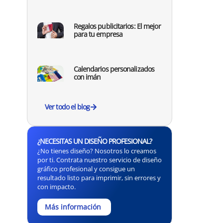
Regalos publicitarios: El mejor
para tu empresa
Calendarios personalizados
con imán
Ver todo el blog
¿NECESITAS UN DISEÑO PROFESIONAL?
¿No tienes diseño? Nosotros lo creamos
por ti. Contrata nuestro servicio de diseño
gráfico profesional y consigue un
resultado listo para imprimir, sin errores y
con impacto.
Más información