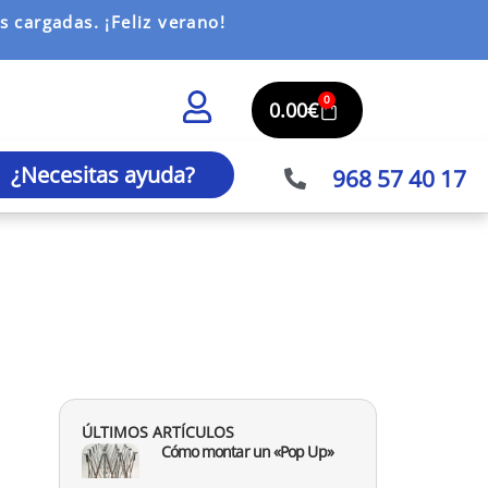
 cargadas. ¡Feliz verano!
0
0.00
€
¿Necesitas ayuda?
968 57 40 17
ÚLTIMOS ARTÍCULOS
Cómo montar un «Pop Up»