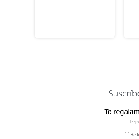
Suscríb
Te regala
He l