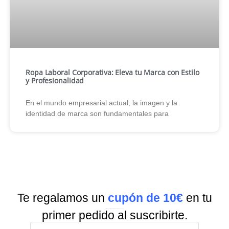
Ropa Laboral Corporativa: Eleva tu Marca con Estilo
y Profesionalidad
En el mundo empresarial actual, la imagen y la
identidad de marca son fundamentales para
Te regalamos un
cupón de 10€
en tu
Suscríbete a nuestra
Newsletter
y recibe todas las ofertas y novedades.
primer pedido al suscribirte.