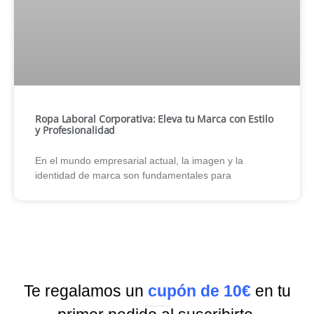
Ropa Laboral Corporativa: Eleva tu Marca con Estilo
y Profesionalidad
En el mundo empresarial actual, la imagen y la
identidad de marca son fundamentales para
Te regalamos un
cupón de 10€
en tu
Suscríbete a nuestra
Newsletter
y recibe todas las ofertas y novedades.