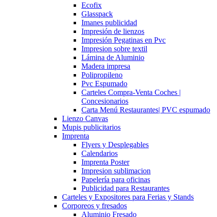
Ecofix
Glasspack
Imanes publicidad
Impresión de lienzos
Impresión Pegatinas en Pvc
Impresion sobre textil
Lámina de Aluminio
Madera impresa
Polipropileno
Pvc Espumado
Carteles Compra-Venta Coches |
Concesionarios
Carta Menú Restaurantes| PVC espumado
Lienzo Canvas
Mupis publicitarios
Imprenta
Flyers y Desplegables
Calendarios
Imprenta Poster
Impresion sublimacion
Papelería para oficinas
Publicidad para Restaurantes
Carteles y Expositores para Ferias y Stands
Corporeos y fresados
Aluminio Fresado