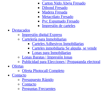
Carton Nido Abeja Fresado
Dibond Fresado
Madera Fresada
Metacrilato Fresado
Pvc Espumado Fresado
Impresión de carteles
Destacados
Impresión digital Express
Cartelería para Inmobiliarias
Carteles Adhesivos Inmobiliarias
Carteles inmobiliaria Se alquila, se vende
Lonas para Inmobiliarias
Lonas Baratas | Impresión lonas
Publicidad para Elecciones | Propaganda electoral
Ofertas
Oferta Photocall Completo
Contacto
Presupuesto Rápido
Contacto
Preguntas Frecuentes