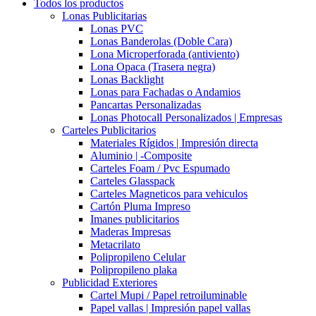
Todos los productos
Lonas Publicitarias
Lonas PVC
Lonas Banderolas (Doble Cara)
Lona Microperforada (antiviento)
Lona Opaca (Trasera negra)
Lonas Backlight
Lonas para Fachadas o Andamios
Pancartas Personalizadas
Lonas Photocall Personalizados | Empresas
Carteles Publicitarios
Materiales Rígidos | Impresión directa
Aluminio | -Composite
Carteles Foam / Pvc Espumado
Carteles Glasspack
Carteles Magneticos para vehiculos
Cartón Pluma Impreso
Imanes publicitarios
Maderas Impresas
Metacrilato
Polipropileno Celular
Polipropileno plaka
Publicidad Exteriores
Cartel Mupi / Papel retroiluminable
Papel vallas | Impresión papel vallas