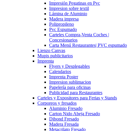
Impresión Pegatinas en Pvc
Impresion sobre textil
Lámina de Aluminio
Madera impresa
Polipropileno
Pvc Espumado
Carteles Compra-Venta Coches |
Concesionarios
Carta Menú Restaurantes| PVC espumado
Lienzo Canvas
Mupis publicitarios
Imprenta
Flyers y Desplegables
Calendarios
Imprenta Poster
Impresion sublimacion
Papelería para oficinas
Publicidad para Restaurantes
Carteles y Expositores para Ferias y Stands
Corporeos y fresados
Aluminio Fresado
Carton Nido Abeja Fresado
Dibond Fresado
Madera Fresada
Metacrilato Fresado