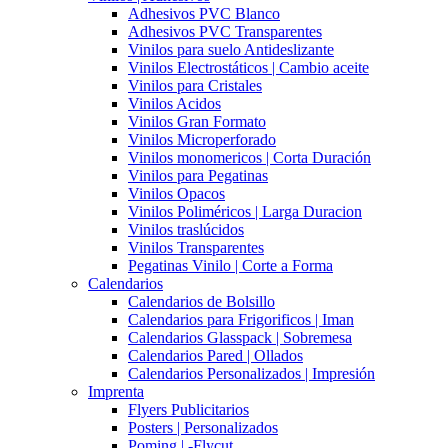
Adhesivos PVC Blanco
Adhesivos PVC Transparentes
Vinilos para suelo Antideslizante
Vinilos Electrostáticos | Cambio aceite
Vinilos para Cristales
Vinilos Acidos
Vinilos Gran Formato
Vinilos Microperforado
Vinilos monomericos | Corta Duración
Vinilos para Pegatinas
Vinilos Opacos
Vinilos Poliméricos | Larga Duracion
Vinilos traslúcidos
Vinilos Transparentes
Pegatinas Vinilo | Corte a Forma
Calendarios
Calendarios de Bolsillo
Calendarios para Frigorificos | Iman
Calendarios Glasspack | Sobremesa
Calendarios Pared | Ollados
Calendarios Personalizados | Impresión
Imprenta
Flyers Publicitarios
Posters | Personalizados
Poming | -Flycut