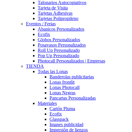
Talonarios Autocopiativos
Tarjeta de Visita
Tarjetas Adhesivas
Tarjetas Polipropileno
Eventos / Ferias
Abanicos Personalizados
Ecofix
Globos Personalizados
Posavasos Personalizados
Roll Up Personalizado
Pop Up Personalizado
Photocall Personalizados | Empresas
TIENDA
Todas las Lonas
Banderolas publicitarias
Lonas frontlit
Lonas Photocall
Lonas Negras
Pancartas Personalizadas
Materiales
Cartón Pluma
Ecofix
Glasspack
Imanes publicidad
Impresión de lienzos