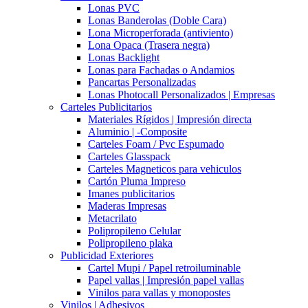
Lonas PVC
Lonas Banderolas (Doble Cara)
Lona Microperforada (antiviento)
Lona Opaca (Trasera negra)
Lonas Backlight
Lonas para Fachadas o Andamios
Pancartas Personalizadas
Lonas Photocall Personalizados | Empresas
Carteles Publicitarios
Materiales Rígidos | Impresión directa
Aluminio | -Composite
Carteles Foam / Pvc Espumado
Carteles Glasspack
Carteles Magneticos para vehiculos
Cartón Pluma Impreso
Imanes publicitarios
Maderas Impresas
Metacrilato
Polipropileno Celular
Polipropileno plaka
Publicidad Exteriores
Cartel Mupi / Papel retroiluminable
Papel vallas | Impresión papel vallas
Vinilos para vallas y monopostes
Vinilos | Adhesivos