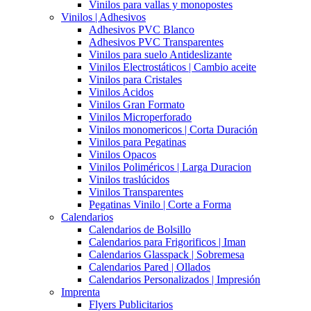
Vinilos para vallas y monopostes
Vinilos | Adhesivos
Adhesivos PVC Blanco
Adhesivos PVC Transparentes
Vinilos para suelo Antideslizante
Vinilos Electrostáticos | Cambio aceite
Vinilos para Cristales
Vinilos Acidos
Vinilos Gran Formato
Vinilos Microperforado
Vinilos monomericos | Corta Duración
Vinilos para Pegatinas
Vinilos Opacos
Vinilos Poliméricos | Larga Duracion
Vinilos traslúcidos
Vinilos Transparentes
Pegatinas Vinilo | Corte a Forma
Calendarios
Calendarios de Bolsillo
Calendarios para Frigorificos | Iman
Calendarios Glasspack | Sobremesa
Calendarios Pared | Ollados
Calendarios Personalizados | Impresión
Imprenta
Flyers Publicitarios