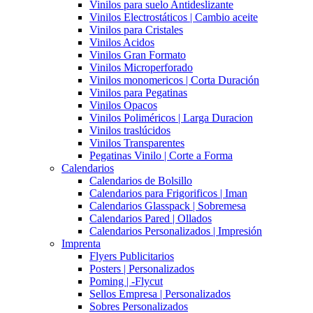
Vinilos para suelo Antideslizante
Vinilos Electrostáticos | Cambio aceite
Vinilos para Cristales
Vinilos Acidos
Vinilos Gran Formato
Vinilos Microperforado
Vinilos monomericos | Corta Duración
Vinilos para Pegatinas
Vinilos Opacos
Vinilos Poliméricos | Larga Duracion
Vinilos traslúcidos
Vinilos Transparentes
Pegatinas Vinilo | Corte a Forma
Calendarios
Calendarios de Bolsillo
Calendarios para Frigorificos | Iman
Calendarios Glasspack | Sobremesa
Calendarios Pared | Ollados
Calendarios Personalizados | Impresión
Imprenta
Flyers Publicitarios
Posters | Personalizados
Poming | -Flycut
Sellos Empresa | Personalizados
Sobres Personalizados