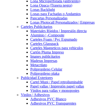
Lona Microperforada (antiviento)
Lona Opaca (Trasera negra)
Lonas Backlight
Lonas para Fachadas o Andamios
Pancartas Personalizadas
Lonas Photocall Personalizados | Empresas
Carteles Publicitarios
Materiales Rígidos | Impresión directa
Aluminio | -Composite
Carteles Foam / Pvc Espumado
Carteles Glasspack
Carteles Magneticos para vehiculos
Cartón Pluma Impreso
Imanes publicitarios
Maderas Impresas
Metacrilato
Polipropileno Celular
Polipropileno plaka
Publicidad Exteriores
Cartel Mupi / Papel retroiluminable
Papel vallas | Impresión papel vallas
Vinilos para vallas y monopostes
Vinilos | Adhesivos
Adhesivos PVC Blanco
Adhesivos PVC Transparentes