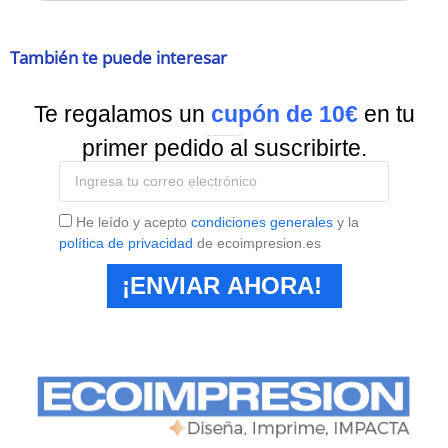
También te puede interesar
Te regalamos un
cupón de 10€
en tu
Suscríbete a nuestra
Newsletter
y recibe todas las ofertas y novedades.
primer pedido al suscribirte.
He leído y acepto
condiciones generales
y la
política de privacidad
de ecoimpresion.es
¡ENVIAR AHORA!