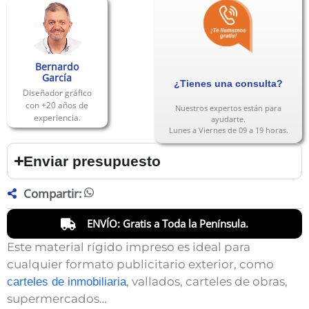
Bernardo
García
¿Tienes una consulta?
Diseñador gráfico
con +20 años de
Nuestros expertos están para
experiencia.
ayudarte.
Lunes a Viernes de 09 a 19 horas.
Enviar presupuesto
Compartir:
ENVÍO: Gratis a Toda la Península.
Este material rígido impreso es ideal para
cualquier formato publicitario exterior, como
, vallados, carteles de obras,
carteles de inmobiliaria
supermercados…